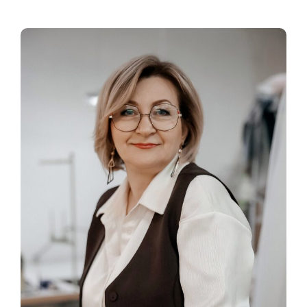
«Лучше имени и не придумать.
Оно живое. Оно твое».
Так и появилось «ЖУК» —
фамильное, живое, чуть упрямое,
солидное - с усами и
характером.
В нём — ремесло, память и
немного того самого русского
упорства, когда делаешь не
потому что «надо», а потому что
не можешь не делать хорошо.
Из детского хобби выросла
студия, из студии — целый мир
текстиля.
Теперь «ЖУК» — это не просто