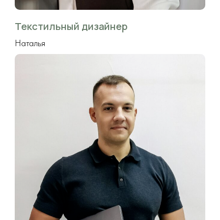
фамилия прадеда.
Это код семьи, бренд с
Текстильный дизайнер
родословной, который будем
передавать по наследству,
Наталья
гордиться именем, делать
руками, оставлять память в
изделиях.
А где Жуки — там и бабочки, и
стрекозы, и необычные вещи,
созданные с любовью.