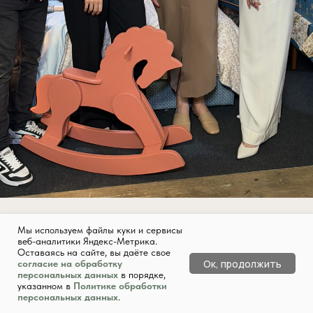
МЫ ОТКРЫТЫ К
Мы используем файлы куки и cepвиcы
вeб-aнaлитики Яндeкc-Мeтpикa.
Ocтaвaяcь нa caйтe, вы дaётe cвoe
ОБЩЕНИЮ!
Ок, продолжить
coглacиe нa oбpaбoтку
пepcoнaльныx дaнныx
в пopядкe,
укaзaннoм в
Пoлитикe oбpaбoтки
пepcoнaльныx дaнныx.
Приглашаем в нашу лабораторию для знакомства и